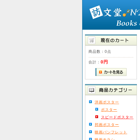
商品数：0点
0円
合計：
洋画ポスター
ポスター
スピードポスター
邦画ポスター
映画パンフレット
映画チラシ