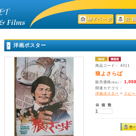
洋画ポスター
商品コード： 4011
狼よさらば
1,05
販売価格
：
(税込)
関連カテゴリ：
洋画ポスター
>
スピー
個 数