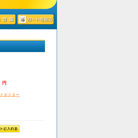
0 円
ドポスター